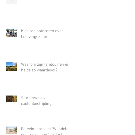
Kids brainstormen over
belevingszone
n
Waarom zijn landduinen en
heide zo waardevol?
Start invasieve
exotenbestrijding
Belevingsproject "Wandelen
door de duinen" opstart