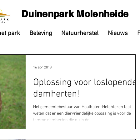
Duinenpark Molenheide
het park
Beleving
Natuurherstel
Nieuws
16 apr 2018
Oplossing voor loslopende
damherten!
Het gemeentebestuur van Houthalen-Helchteren laat
weten dat er een diervriendelijke oplossing is voor de
tamme damherten die nu in de...