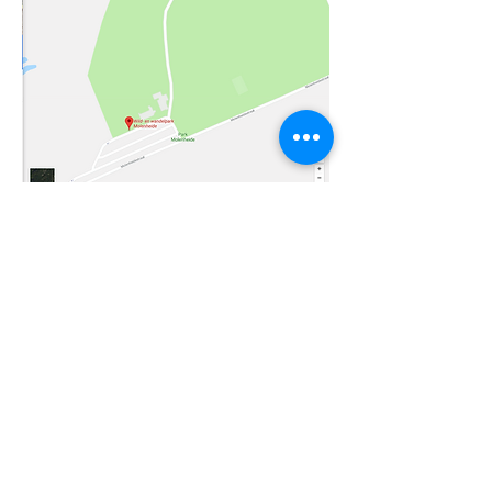
Molenheidestraat 5
3530 Houthalen-Helchteren