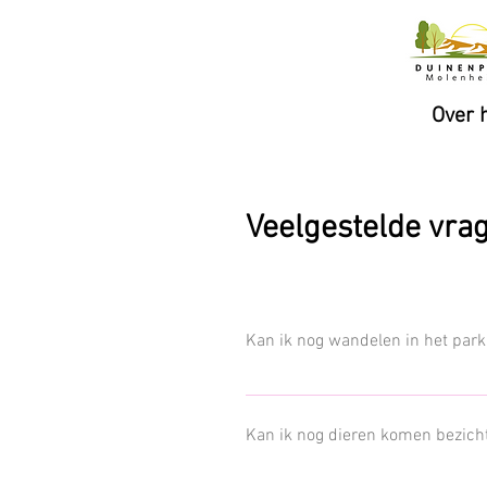
Over 
Veelgestelde vra
Kan ik nog wandelen in het park
Jazeker! Het Wild- en Wandelpark blij
vrijwilligers. De boskantine kreeg ee
Kan ik nog dieren komen bezich