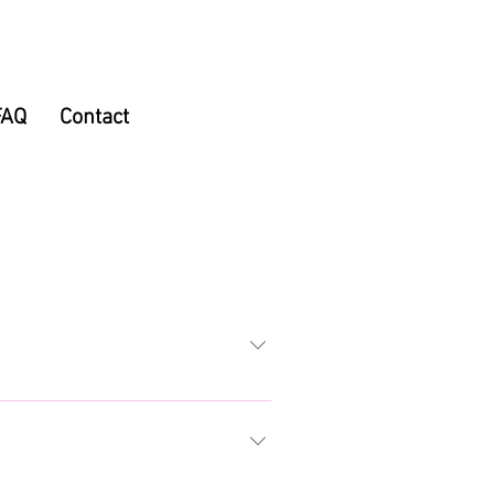
FAQ
Contact
ft geopend en wordt uitgebaat door