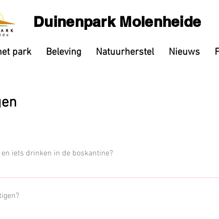
Duinenpark Molenheide
het park
Beleving
Natuurherstel
Nieuws
gen
 en iets drinken in de boskantine?
ft een wandelpark en is gratis toegankelijk voor iedereen. De boskantine blij
n facelift in het voorjaar van 2018 om de bezoekers nog beter te ontvangen.
tigen?