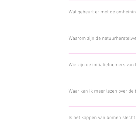
Ja, de everzwijnen blijven. Exotische
dieren krijgen in de toekomst nieuwe 
Wat gebeurt er met de omheinin
De omheining zal op termijn grotendee
Waarom zijn de natuurherstelwerk
De natuur zal meer divers worden. Na
oppervlakte. Deze verscheidenheid a
Wie zijn de initiatiefnemers van
uitgevoerd.
De gemeente Houthalen-Helchteren we
van de vzw Wild-en Wandelpark Molen
Waar kan ik meer lezen over de
In het natuurbeheerplan wordt de vis
in maart 2021. Het beheerplan moet 
Is het kappen van bomen slecht 
toekomst
Om heide en landduin te herstellen, i