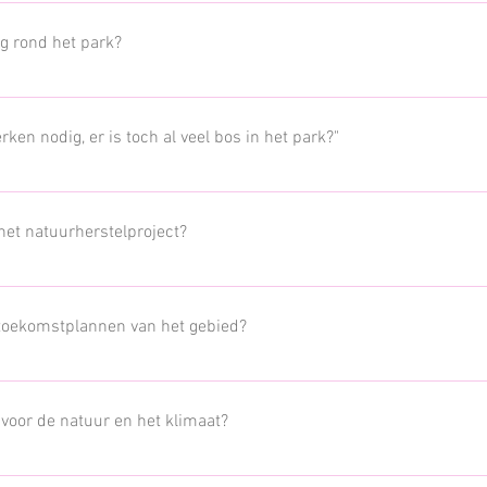
 dieren zoals Alpaca's zullen op termijn wel verhuizen en er komen andere 
verblijven zodat ze niet meer zo verspreid zitten en gemakkelijker te verzorg
g rond het park?
ls verdwijnen. Wilde dieren kunnen zo ook hun intrede doen in het het gebi
en nodig, er is toch al veel bos in het park?"
ast dennenbos, zal er meer heide zijn en ook de oude zandduinen die nu vers
an natuur is goed voor heel wat zeldzame dieren van Europees belang. De n
 het natuurherstelproject?
rkt nauw samen met het Agentschap voor Natuur en Bos, het Regionaal La
heide. We zorgen er steeds voor dat alle mensen goed weten wat er gaat 
 toekomstplannen van het gebied?
ie naar natuurbeheer over een periode van 24 jaar neergeschreven. Dit nat
nog door ANB goedgekeurd worden. Lees er hier meer over: https://www.w
voor de natuur en het klimaat?
s het nodig om naaldbomen te kappen. In een eerste fase gaat dit over 13,5 ha