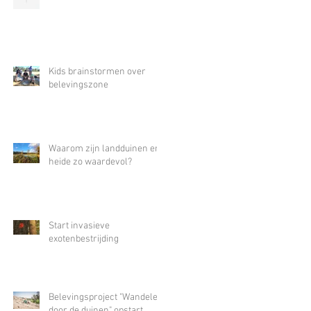
Kids brainstormen over
belevingszone
Waarom zijn landduinen en
heide zo waardevol?
Start invasieve
exotenbestrijding
Belevingsproject "Wandelen
door de duinen" opstart