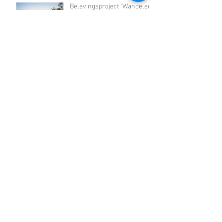
Belevingsproject "Wandelen
door de duinen" opstart
Fase 2 natuurherstelwerken
gestart
Alternatieve parken om te
bezoeken tijdens de werken
Openingsuren Wild- en
Wandelpark
Update kapwerken