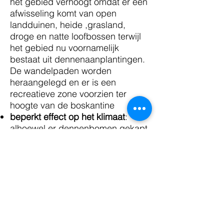
het gebied verhoogt omdat er een
afwisseling komt van open
landduinen, heide ,grasland,
droge en natte loofbossen terwijl
het gebied nu voornamelijk
bestaat uit dennenaanplantingen.
De wandelpaden worden
heraangelegd en er is een
recreatieve zone voorzien ter
hoogte van de boskantine
beperkt effect op het klimaat
:
alhoewel er dennenbomen gekapt
worden en er bovengronds
minder koolstof wordt opgeslagen
omdat er zand in de plaats komt,
zal er toch meer koolstof in het
gebied worden opgeslagen. Dit
komt omdat het gebied vernat
waardoor de koolstofopslag van
de bodem toeneemt.